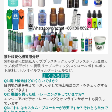
紫外線硬化機
適用分野
紫外線硬化乾燥
紙カップ,プラスチックカップ,ガラスボトル,金属カ
ップ,化粧品ボトル,腕帯,リップスティック,スクロールボトル,ポッ
ト,飲料ボトル,オイルフィルターシェルなど.
よくある質問
Q1:海上輸送はどのくらいですか?
目的地の港を教えて下さい. そして海上輸送コストをチェックする
ことができます.
Q2: 機械を買った後,トレーニングをしていますか?
エンジニアのビデオトレーニングとオンラインサポートも提供し
ています
Q3:これにはカスタム・ブローカーが必要ですか? それとも自分で