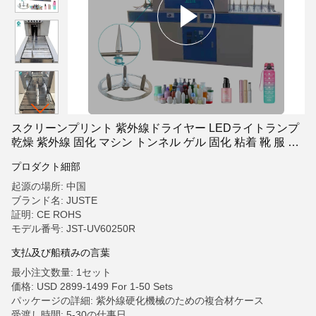
スクリーンプリント 紫外線ドライヤー LEDライトランプ
乾燥 紫外線 固化 マシン トンネル ゲル 固化 粘着 靴 服 木
液体 ガラス
プロダクト細部
起源の場所: 中国
ブランド名: JUSTE
証明: CE ROHS
モデル番号: JST-UV60250R
支払及び船積みの言葉
最小注文数量: 1セット
価格: USD 2899-1499 For 1-50 Sets
パッケージの詳細: 紫外線硬化機械のための複合材ケース
受渡し時間: 5-30の仕事日