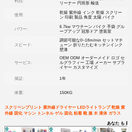
利点:
リーナー 円筒形 輸送
乾燥 紫外線 インク 乾燥 スクリー
使用:
ン 印刷 製品 角度 太陽 バイク
6.7kw マウチーン バイク 手袋 グル
パワー:
ープアップ 冠形ドア 塗装室
調節可能な0~18m/min セットマチ
スピード:
ューン 折りたたむキッチンインク
壁漆
OEM ODM オーダーメイド ロゴ セ
サービス:
ルグラフィー 工場 メーカー サプラ
イヤー カスタマイズ
保証:
1年
体重:
150KG
スクリーンプリント 紫外線ドライヤー LEDライトランプ 乾燥 紫
外線 固化 マシン トンネル ゲル 固化 粘着 靴 服 木 液体 ガラス
あなた も 興