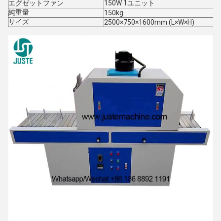
エグゼットファン
150W 1ユニット
純重量
150kg
サイズ
2500×750×1600mm (L×W×H)