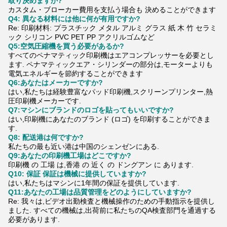
取り決めますか?
カスタム・ブローカー費用を支払う場合も 決めることができます
Q4: 異なる材料には他に何が有用ですか?
Re: 印刷材料: プラスチック メタル アルミ グラス 紙 木 竹 セラミ
ック シリコン PVC PET PP アクリルゴムなど
Q5:空気圧縮機を買う必要があるか?
すべてのペナマティック印刷機はエアコンプレッサーを必要とし
ます. ペナマティックエア・シリンダーの部分は,モーターよりも
電気エネルギーを節約することができます
Q6:あなたはメーカーですか?
はい,私たちは経験豊富なパッド印刷機,スクリーンプリンター,熱
圧印刷機メーカーです.
Q7:マシンにブランドのロゴを貼ってもいいですか?
はい,印刷機にあなたのブランド (ロゴ) を印刷することができま
す.
Q8: 配送港は何ですか?
私たちの最も近い港は中国のシェンゼンにある.
Q9:あなたの印刷機工場はどこですか?
印刷機 の 工場 は,香港 の 近く の ドングアン に あります.
Q10: 保証 保証は機械に提供していますか?
はい,私たちはマシンに1年間の保証を提供しています.
Q11:あなたの工場は品質管理をどのようにしていますか?
Re: 我々は,ビデオ出勤検査と機械操作のための手動指示を提供し
ました. すべての機械は,出荷前に私たちのQA検査部門を通過する
必要があります.