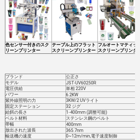
色センサー付きのスク
テーブル上のフラット
フルオートマティッ
リーンプリンター
スクリーンプリンター
スクリーンプリンタ
ブランド
公正さ
モデル
JST-UV60250R
電圧供給
単相 220V
パワー
6.2KW
紫外線照明の力
3KW/2 UVライト
固定ステーション
32 ジグ
給餌の長さ
1-400mm (調整可能)
ベルト材料
ステンレス鋼のベルト
帯幅
400mm
放出された波長
365.7nm
輸送機の速度
0~12m/min,電子速度制御