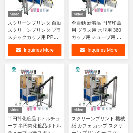
video
video
スクリーンプリンタ 自動
全自動 新着品 円筒印章
スクリーンプリンタ プラ
用 グラス用 水瓶用 360
スチックカップ用 PPカ
カップ用 チューブ用 カ
ップ用 プラスチックラウ
ップ用ボールペンのため
Inquiries More
Inquiries More
ンド記事 リップスティッ
の シルクスクリーン印刷
ク コンテナ オブジェク
機
トパイプ
video
video
半円筒化粧品ボトルチュ
スクリーンプリント 機械
ーブ 半円筒化粧品ボトル
紙 カフェ カップ スクリ
チューブ ガラスボトル紙
ーン プリンター スクリ