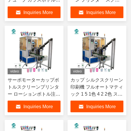
カップのためのシルクス
ーン プリンタ 香水 ボト
Inquiries More
Inquiries More
クリーン印刷機
ル 瓶
video
video
サーボモーターカップボ
カップ シルクスクリーン
トルスクリーンプリンタ
印刷機 フルオートマティ
ー ローションボトル注射
ック 1 5 1色 4 2 2色 スク
器 ターンテーブル シル
リーンプリンター 顔クリ
Inquiries More
Inquiries More
クスクリーン印刷機
ームキャップボトル