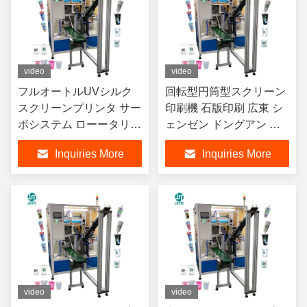
video
video
フルオートルUVシルク
回転型円筒型スクリーン
スクリーンプリンタ サー
印刷機 石版印刷 広東 シ
ボシステム ローータリー
ェンゼン ドングアン シ
シリンダ式スクリーンプ
ルクスクリーン印刷機 販
Inquiries More
Inquiries More
リンタ 紙カップソフトチ
売
ューブボウル用
video
video