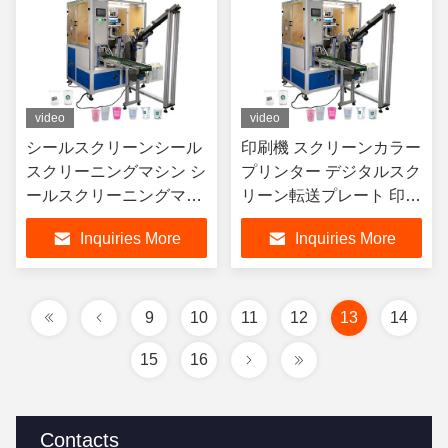
video
video
シールスクリーンシール
印刷機 スクリーンカラー
スクリーニングマシン シ
プリンター デジタルスク
ールスクリーニングマシ
リーン転送プレート 印刷
ン シールスクリーン印刷
機 スクリーンプリントピ
Inquiries More
Inquiries More
スクリーニング印刷 カー
ストン
ドボードカップの機械
9
10
11
12
13
14
15
16
Contacts