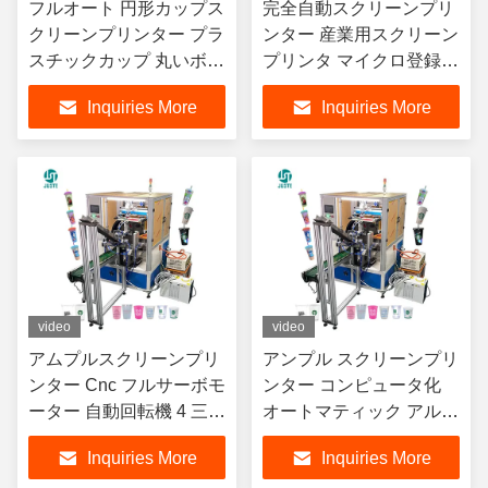
フルオート 円形カップス
完全自動スクリーンプリ
クリーンプリンター プラ
ンター 産業用スクリーン
スチックカップ 丸いボト
プリンタ マイクロ登録調
ル ジェル ポーランドの
整回転システム 価格
Inquiries More
Inquiries More
ボトル シルクステーショ
ンスクリーン印刷機
video
video
アムプルスクリーンプリ
アンプル スクリーンプリ
ンター Cnc フルサーボモ
ンター コンピュータ化
ーター 自動回転機 4 三色
オートマティック アルミ
3色シルクスクリーン印
缶 プリント スクリーン
Inquiries More
Inquiries More
刷機
プリンタ バレル用 リッ