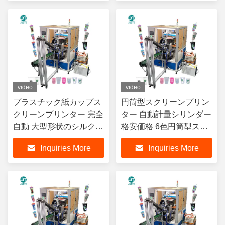
プスティック 蓋
video
video
プラスチック紙カップス
円筒型スクリーンプリン
クリーンプリンター 完全
ター 自動計量シリンダー
自動 大型形状のシルクス
格安価格 6色円筒型スク
クリーン印刷機 奇妙な形
リーン印刷機 シルク
Inquiries More
Inquiries More
状のカップ シリコン